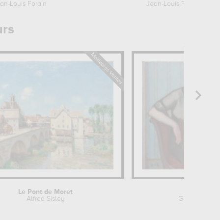
an-Louis Forain
Jean-Louis Forain
urs
Le Pont de Moret
La dict
Alfred Sisley
Georges D'E