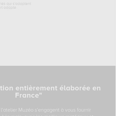
riés qui s’adaptent
rt adapté.
tion entièrement élaborée en
France"
 l'atelier Muzéo s'engagent à vous fournir