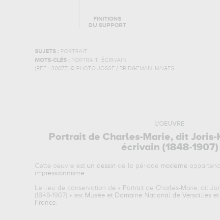
FINITIONS
DU SUPPORT
SUJETS :
PORTRAIT
,
MOTS-CLÉS :
PORTRAIT
ÉCRIVAIN
(REF :
30077
)
© PHOTO JOSSE / BRIDGEMAN IMAGES
L'OEUVRE
Portrait de Charles-Marie, dit Jori
écrivain (1848-1907)
Cette oeuvre est
un dessin
de la période
moderne
appartena
impressionnisme
.
Le lieu de conservation de «
Portrait de Charles-Marie, dit Jo
(1848-1907)
» est
Musée et Domaine National de Versailles et d
France
.