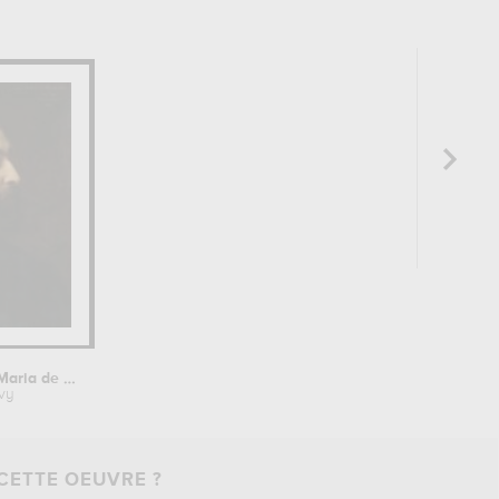
Portrait de José-Maria de Hérédia...
vy
CETTE OEUVRE ?