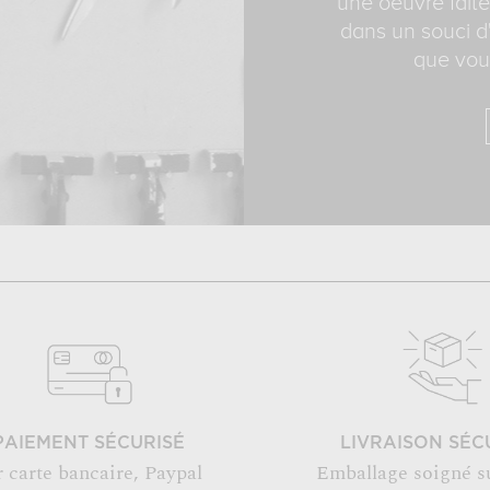
une oeuvre faite
dans un souci d'
que vous
PAIEMENT SÉCURISÉ
LIVRAISON SÉC
r carte bancaire, Paypal
Emballage soigné s