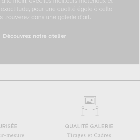
 à la main, avec les meilleurs matériaux et
exactitude, pour une qualité égale à celle
 trouverez dans une galerie d'art.
Découvrez notre atelier
URISÉE
QUALITÉ GALERIE
ur-mesure
Tirages et Cadres