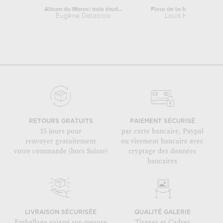
Album du Maroc: trois études...
Fleur de la famille des iris
Eugène Delacroix
Louis Hestaux
RETOURS GRATUITS
PAIEMENT SÉCURISÉ
15 jours pour
par carte bancaire, Paypal
renvoyer gratuitement
ou virement bancaire avec
votre commande (hors Suisse)
cryptage des données
bancaires
LIVRAISON SÉCURISÉE
QUALITÉ GALERIE
Emballage soigné sur-mesure
Tirages et Cadres