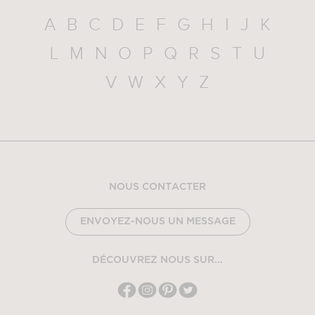
A
B
C
D
E
F
G
H
I
J
K
L
M
N
O
P
Q
R
S
T
U
V
W
X
Y
Z
NOUS CONTACTER
ENVOYEZ-NOUS UN MESSAGE
DÉCOUVREZ NOUS SUR...