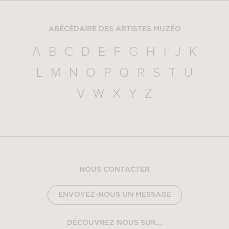
ABÉCÉDAIRE DES ARTISTES MUZÉO
A
B
C
D
E
F
G
H
I
J
K
L
M
N
O
P
Q
R
S
T
U
V
W
X
Y
Z
NOUS CONTACTER
ENVOYEZ-NOUS UN MESSAGE
DÉCOUVREZ NOUS SUR...