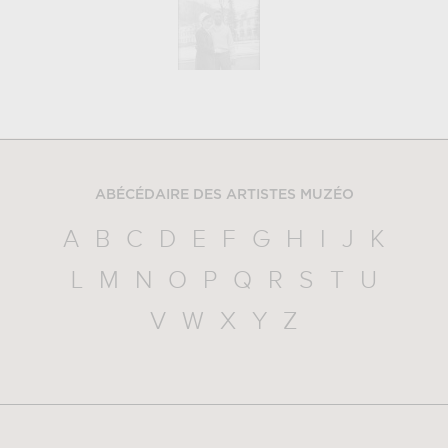
ABÉCÉDAIRE DES ARTISTES MUZÉO
A
B
C
D
E
F
G
H
I
J
K
L
M
N
O
P
Q
R
S
T
U
V
W
X
Y
Z