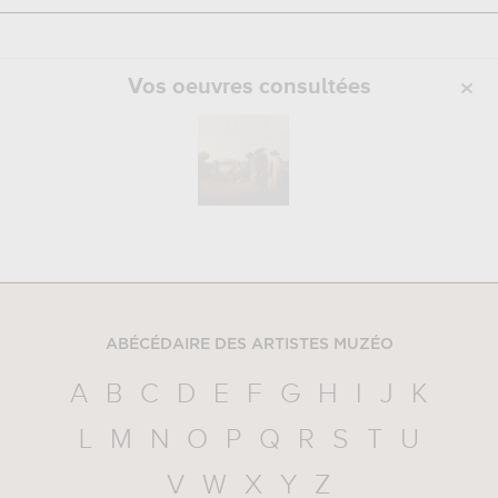
Vos oeuvres consultées
ABÉCÉDAIRE DES ARTISTES MUZÉO
A
B
C
D
E
F
G
H
I
J
K
L
M
N
O
P
Q
R
S
T
U
V
W
X
Y
Z