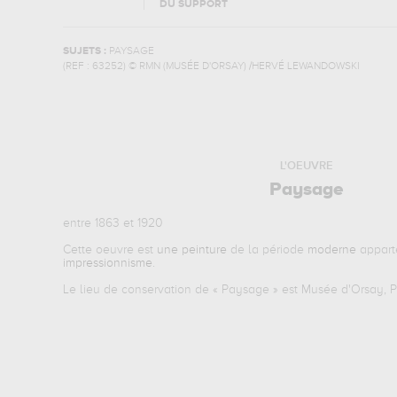
DU SUPPORT
SUJETS :
PAYSAGE
(REF :
63252
)
© RMN (MUSÉE D'ORSAY) /HERVÉ LEWANDOWSKI
L'OEUVRE
Paysage
entre 1863 et 1920
Cette oeuvre est
une peinture
de la période
moderne
appart
impressionnisme
.
Le lieu de conservation de «
Paysage
» est Musée d'Orsay, Pa