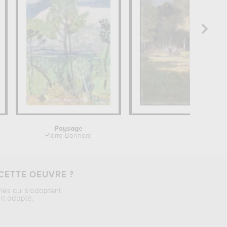
Paysage
Bord de 
Pierre Bonnard
Edouard 
CETTE OEUVRE ?
riés qui s’adaptent
rt adapté.