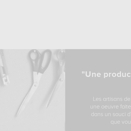
"Une produc
Les artisans de
une oeuvre faite
dans un souci d'
que vous