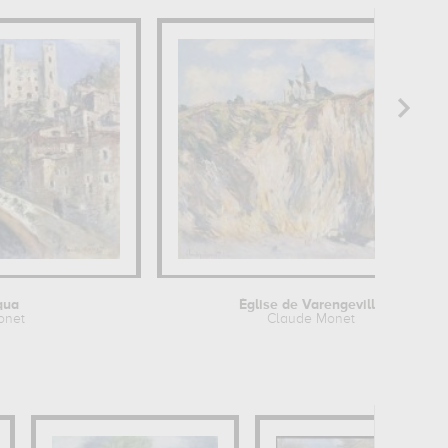
qua
Église de Varengeville
onet
Claude Monet