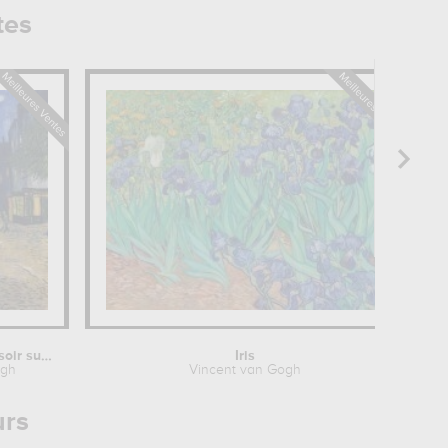
tes
Terrasse du Café le soir sur la...
Iris
ogh
Vincent van Gogh
urs