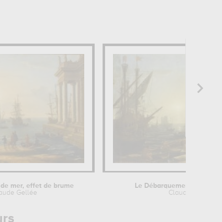
 de mer, effet de brume
Le Débarquement de Cléopâ
aude Gellée
Claude Gellée
urs