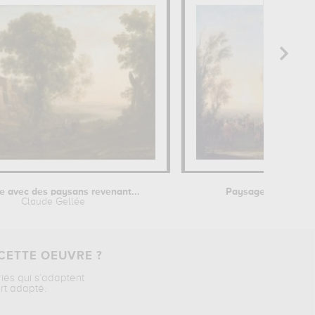
 avec des paysans revenant...
Paysage avec une 
Claude Gellée
Claude Ge
CETTE OEUVRE ?
riés qui s’adaptent
rt adapté.