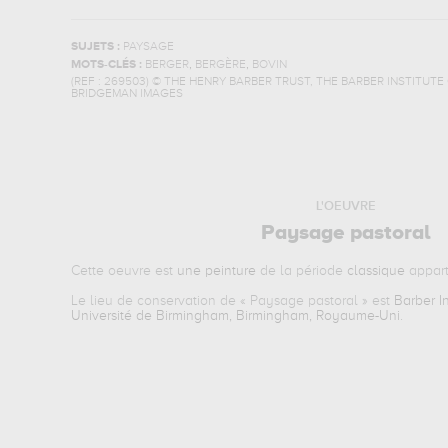
SUJETS :
PAYSAGE
,
,
MOTS-CLÉS :
BERGER
BERGÈRE
BOVIN
(REF :
269503
)
© THE HENRY BARBER TRUST, THE BARBER INSTITUTE 
BRIDGEMAN IMAGES
L'OEUVRE
Paysage pastoral
Cette oeuvre est
une peinture
de la période
classique
appart
Le lieu de conservation de «
Paysage pastoral
» est
Barber In
Université de Birmingham, Birmingham, Royaume-Uni
.