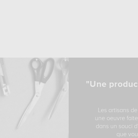
"Une produc
Les artisans de
une oeuvre faite
dans un souci d'
que vous