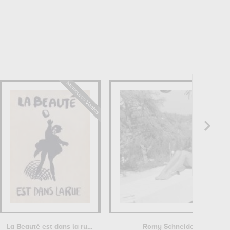
La Beauté est dans la rue - Mai 1968
Romy Schneider et Alain D