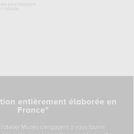
riés qui s’adaptent
rt adapté.
tion entièrement élaborée en
France"
 l'atelier Muzéo s'engagent à vous fournir