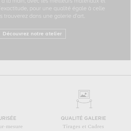
 à la main, avec les meilleurs matériaux et
exactitude, pour une qualité égale à celle
 trouverez dans une galerie d'art.
Découvrez notre atelier
URISÉE
QUALITÉ GALERIE
ur-mesure
Tirages et Cadres