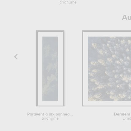
anonyme
Au
Paravent à dix panneaux (hwajodo...
Derniers
anonyme
Dmit