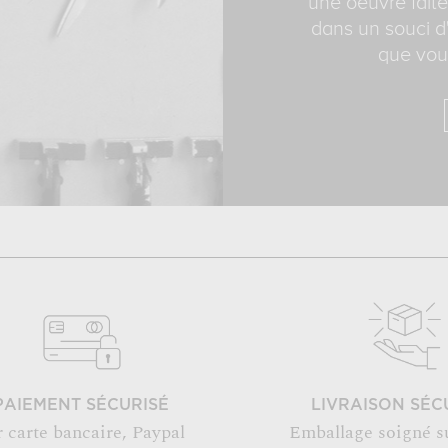
une oeuvre faite
dans un souci d'
que vous
PAIEMENT SÉCURISÉ
LIVRAISON SÉC
r carte bancaire, Paypal
Emballage soigné s