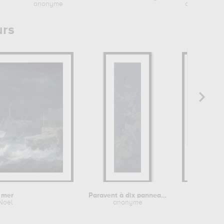
anonyme
anonyme
urs
 mer
Paravent à dix panneaux (hwajodo...
Portrait d
Noël
anonyme
Ca