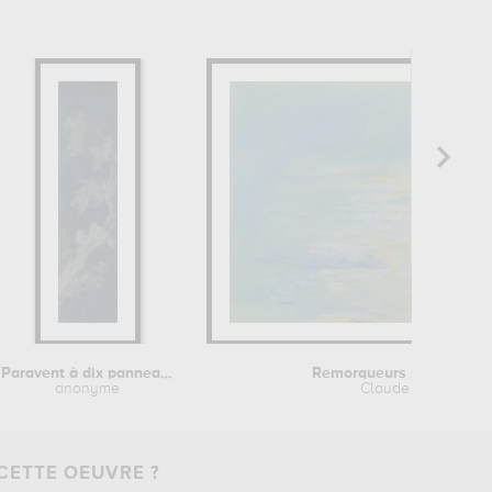
Paravent à dix panneaux (hwajodo...
Remorqueurs sur la Tami
anonyme
Claude Monet
CETTE OEUVRE ?