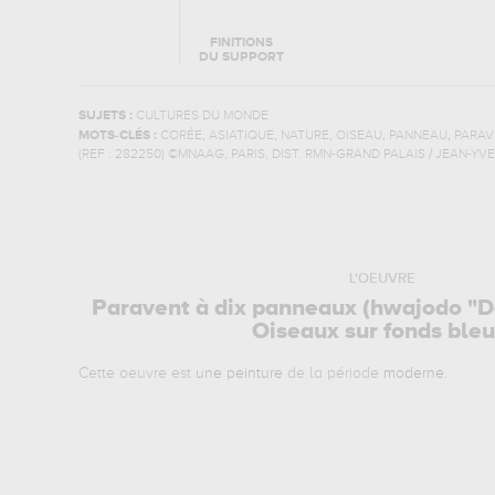
FINITIONS
DU SUPPORT
SUJETS :
CULTURES DU MONDE
,
,
,
,
,
MOTS-CLÉS :
CORÉE
ASIATIQUE
NATURE
OISEAU
PANNEAU
PARAV
(REF :
282250
)
©MNAAG, PARIS, DIST. RMN-GRAND PALAIS / JEAN-YV
L'OEUVRE
Paravent à dix panneaux (hwajodo "Dé
Oiseaux sur fonds bleu
Cette oeuvre est
une peinture
de la période
moderne
.