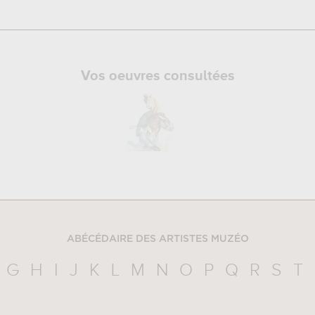
Vos oeuvres consultées
ABÉCÉDAIRE DES ARTISTES MUZÉO
G
H
I
J
K
L
M
N
O
P
Q
R
S
T