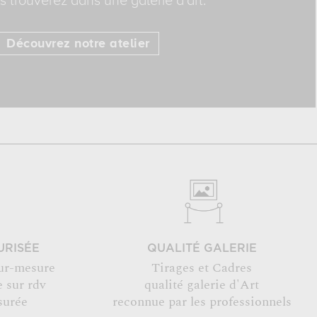
 trouverez dans une galerie d'art.
Découvrez notre atelier
URISÉE
QUALITÉ GALERIE
ur-mesure
Tirages et Cadres
 sur rdv
qualité galerie d'Art
surée
reconnue par les professionnels