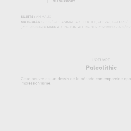
DU SUPPORT
SUJETS :
ANIMAUX
,
,
,
,
,
MOTS-CLÉS :
21E SIÈCLE
ANIMAL
ART TEXTILE
CHEVAL
COLORISÉ
(REF :
361396
)
© MARK ADLINGTON. ALL RIGHTS RESERVED 2023 / B
L'OEUVRE
Paleolithic
Cette oeuvre est
un dessin
de la période
contemporaine
appa
impressionnisme
.