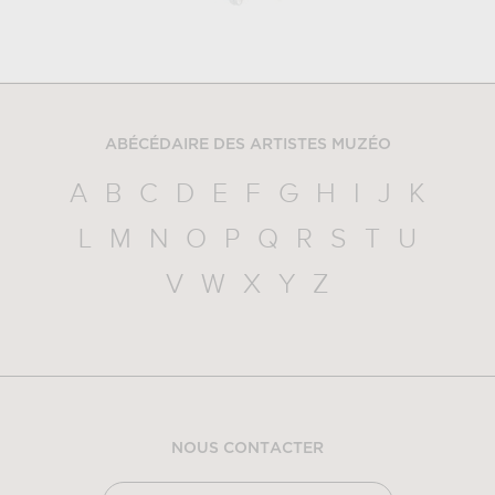
ABÉCÉDAIRE DES ARTISTES MUZÉO
A
B
C
D
E
F
G
H
I
J
K
L
M
N
O
P
Q
R
S
T
U
V
W
X
Y
Z
NOUS CONTACTER