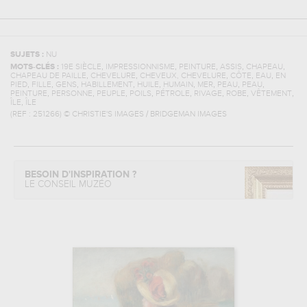
SUJETS :
NU
,
,
,
,
,
MOTS-CLÉS :
19E SIÈCLE
IMPRESSIONNISME
PEINTURE
ASSIS
CHAPEAU
,
,
,
,
,
CHAPEAU DE PAILLE
CHEVELURE
CHEVEUX, CHEVELURE
CÔTE
EAU
EN
,
,
,
,
,
,
,
,
,
PIED
FILLE
GENS
HABILLEMENT
HUILE
HUMAIN
MER
PEAU
PEAU
,
,
,
,
,
,
,
,
PEINTURE
PERSONNE
PEUPLE
POILS
PÉTROLE
RIVAGE
ROBE
VÊTEMENT
,
ÎLE
ÎLE
(REF :
251266
)
© CHRISTIE'S IMAGES / BRIDGEMAN IMAGES
BESOIN D'INSPIRATION ?
LE CONSEIL MUZÉO