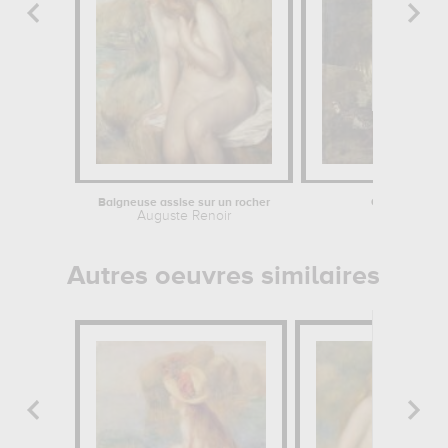
Baigneuse assise sur un rocher
Chien en arrêt
Auguste Renoir
Alexandre-F
Autres oeuvres similaires