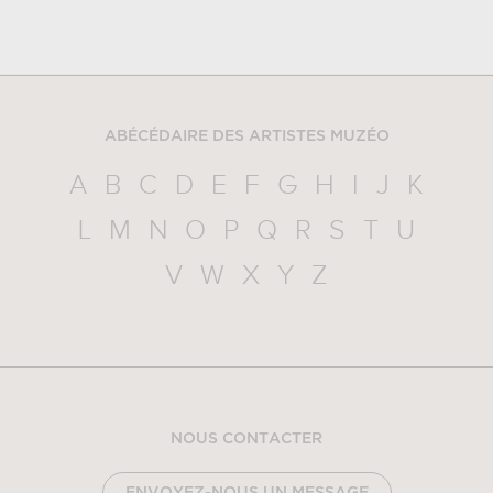
ABÉCÉDAIRE DES ARTISTES MUZÉO
A
B
C
D
E
F
G
H
I
J
K
L
M
N
O
P
Q
R
S
T
U
V
W
X
Y
Z
NOUS CONTACTER