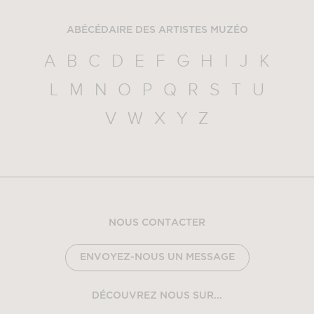
ABÉCÉDAIRE DES ARTISTES MUZÉO
A
B
C
D
E
F
G
H
I
J
K
L
M
N
O
P
Q
R
S
T
U
V
W
X
Y
Z
NOUS CONTACTER
ENVOYEZ-NOUS UN MESSAGE
DÉCOUVREZ NOUS SUR...