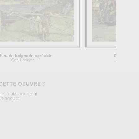
lieu de baignade agréable
Départ pour
Carl Larsson
Guillaume 
CETTE OEUVRE ?
riés qui s’adaptent
rt adapté.