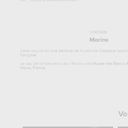
(REF :
183985
)
© BRIDGEMAN IMAGES
L'OEUVRE
Marins
Cette oeuvre est
une peinture
de la période
classique
appart
française
.
Le lieu de conservation de «
Marins
» est
Musée des Beaux-Ar
Havre, France
.
Vo