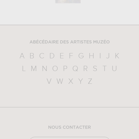
ABÉCÉDAIRE DES ARTISTES MUZÉO
A
B
C
D
E
F
G
H
I
J
K
L
M
N
O
P
Q
R
S
T
U
V
W
X
Y
Z
NOUS CONTACTER