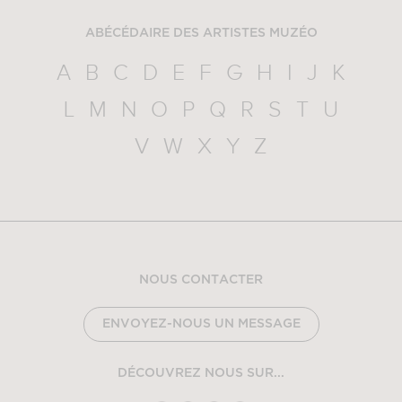
ABÉCÉDAIRE DES ARTISTES MUZÉO
A
B
C
D
E
F
G
H
I
J
K
L
M
N
O
P
Q
R
S
T
U
V
W
X
Y
Z
NOUS CONTACTER
ENVOYEZ-NOUS UN MESSAGE
DÉCOUVREZ NOUS SUR...