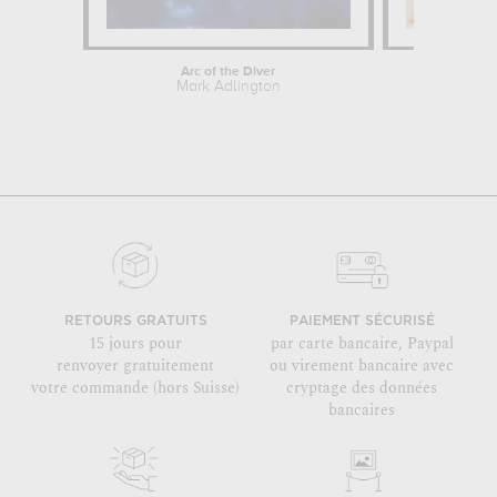
Arc of the Diver
Mark Adlington
Ma
RETOURS GRATUITS
PAIEMENT SÉCURISÉ
15 jours pour
par carte bancaire, Paypal
renvoyer gratuitement
ou virement bancaire avec
votre commande (hors Suisse)
cryptage des données
bancaires