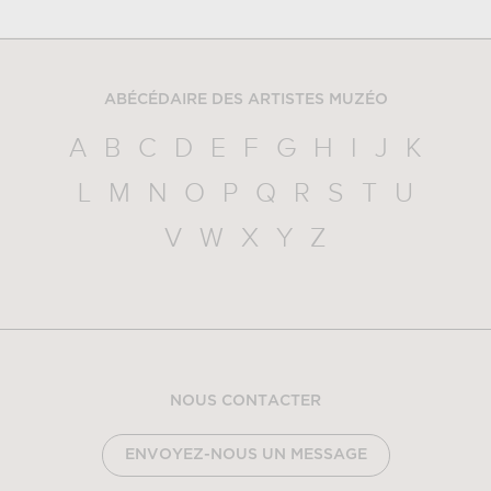
ABÉCÉDAIRE DES ARTISTES MUZÉO
A
B
C
D
E
F
G
H
I
J
K
L
M
N
O
P
Q
R
S
T
U
V
W
X
Y
Z
NOUS CONTACTER
ENVOYEZ-NOUS UN MESSAGE