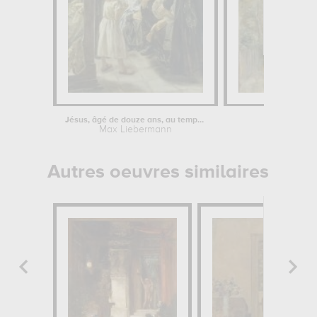
Jésus, âgé de douze ans, au temple
Vue d
Max Liebermann
Aug
Autres oeuvres similaires