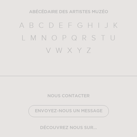
ABÉCÉDAIRE DES ARTISTES MUZÉO
A
B
C
D
E
F
G
H
I
J
K
L
M
N
O
P
Q
R
S
T
U
V
W
X
Y
Z
NOUS CONTACTER
ENVOYEZ-NOUS UN MESSAGE
DÉCOUVREZ NOUS SUR...