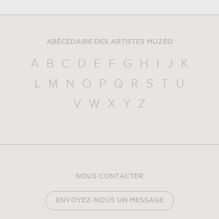
ABÉCÉDAIRE DES ARTISTES MUZÉO
A
B
C
D
E
F
G
H
I
J
K
L
M
N
O
P
Q
R
S
T
U
V
W
X
Y
Z
NOUS CONTACTER
ENVOYEZ-NOUS UN MESSAGE