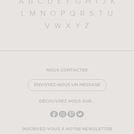
A
B
C
D
E
F
G
H
I
J
K
L
M
N
O
P
Q
R
S
T
U
V
W
X
Y
Z
NOUS CONTACTER
ENVOYEZ-NOUS UN MESSAGE
DÉCOUVREZ NOUS SUR...
INSCRIVEZ-VOUS À NOTRE NEWSLETTER