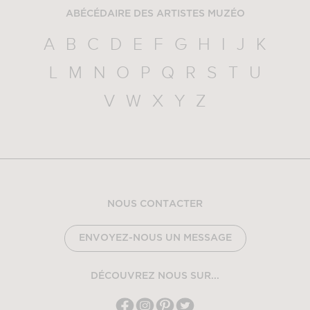
ABÉCÉDAIRE DES ARTISTES MUZÉO
A
B
C
D
E
F
G
H
I
J
K
L
M
N
O
P
Q
R
S
T
U
V
W
X
Y
Z
NOUS CONTACTER
ENVOYEZ-NOUS UN MESSAGE
DÉCOUVREZ NOUS SUR...