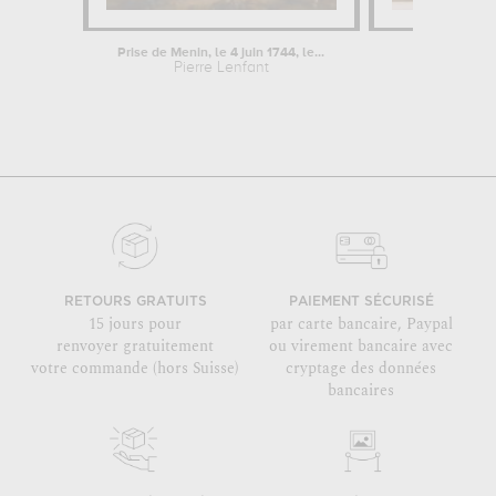
Prise de Menin, le 4 juin 1744, le...
Vue du s
Pierre Lenfant
Adam
RETOURS GRATUITS
PAIEMENT SÉCURISÉ
15 jours pour
par carte bancaire, Paypal
renvoyer gratuitement
ou virement bancaire avec
votre commande (hors Suisse)
cryptage des données
bancaires