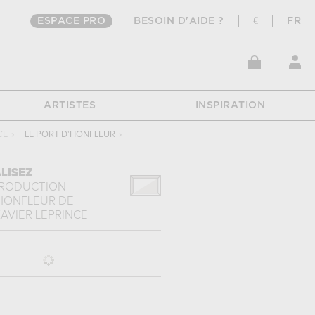
ESPACE PRO
BESOIN D'AIDE ?
€
FR
ARTISTES
INSPIRATION
CE
›
LE PORT D'HONFLEUR
›
LISEZ
PRODUCTION
'HONFLEUR
DE
AVIER LEPRINCE