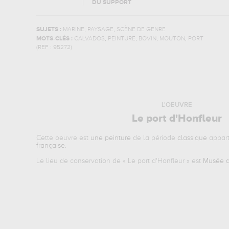
DU SUPPORT
,
,
SUJETS :
MARINE
PAYSAGE
SCÈNE DE GENRE
,
,
,
,
MOTS-CLÉS :
CALVADOS
PEINTURE
BOVIN
MOUTON
PORT
(REF :
95272
)
L'OEUVRE
Le port d'Honfleur
Cette oeuvre est
une peinture
de la période
classique
appart
française
.
Le lieu de conservation de «
Le port d'Honfleur
» est
Musée du