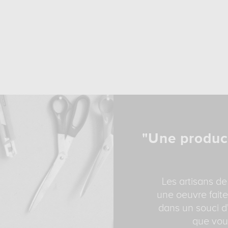
"Une produc
Les artisans de
une oeuvre faite
dans un souci d'
que vous