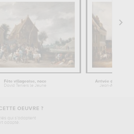
Fête villageoise, noce
Arrivée d'une voitur
David Teniers le Jeune
Jean-Auguste Ga
CETTE OEUVRE ?
riés qui s’adaptent
rt adapté.