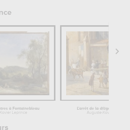
ince
ntres à Fontainebleau
L'arrêt de la diligence à la p
Xavier Leprince
Auguste-Xavier Leprinc
urs