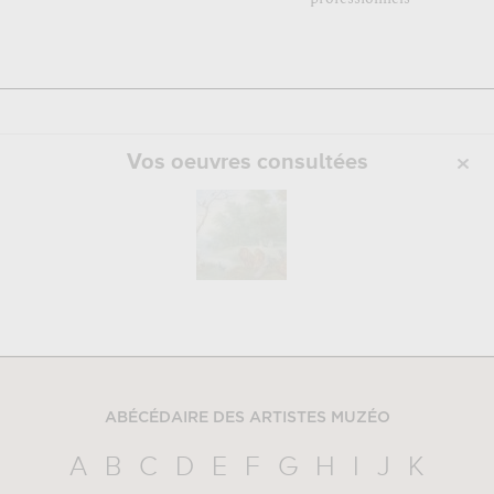
Vos oeuvres consultées
ABÉCÉDAIRE DES ARTISTES MUZÉO
A
B
C
D
E
F
G
H
I
J
K