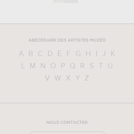
ABÉCÉDAIRE DES ARTISTES MUZÉO
A
B
C
D
E
F
G
H
I
J
K
L
M
N
O
P
Q
R
S
T
U
V
W
X
Y
Z
NOUS CONTACTER