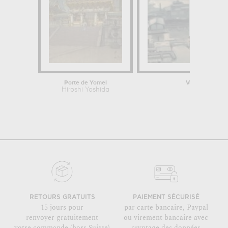
Porte de Yomei
Vue de l’Amste
Hiroshi Yoshida
Albert Mar
RETOURS GRATUITS
PAIEMENT SÉCURISÉ
15 jours pour
par carte bancaire, Paypal
renvoyer gratuitement
ou virement bancaire avec
votre commande (hors Suisse)
cryptage des données