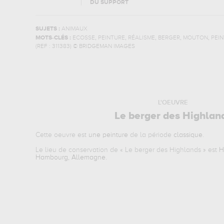
DU SUPPORT
SUJETS :
ANIMAUX
,
,
,
,
,
MOTS-CLÉS :
ECOSSE
PEINTURE
RÉALISME
BERGER
MOUTON
PEI
(REF :
311383
)
© BRIDGEMAN IMAGES
L'OEUVRE
Le berger des Highlan
Cette oeuvre est
une peinture
de la période
classique
.
Le lieu de conservation de «
Le berger des Highlands
» est
H
Hambourg, Allemagne
.