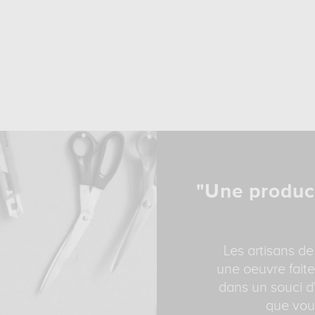
"Une produc
Les artisans de
une oeuvre faite
dans un souci d'
que vous