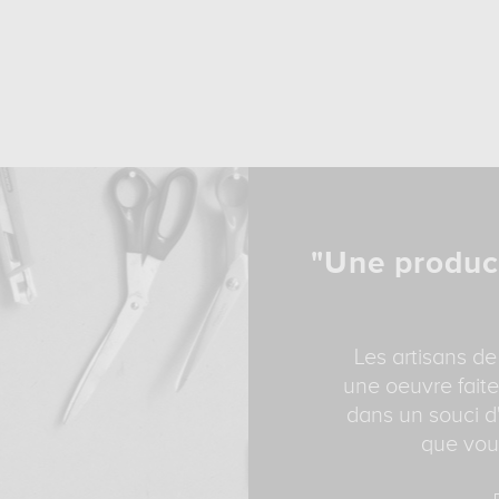
"Une produc
Les artisans de
une oeuvre faite
dans un souci d'
que vous