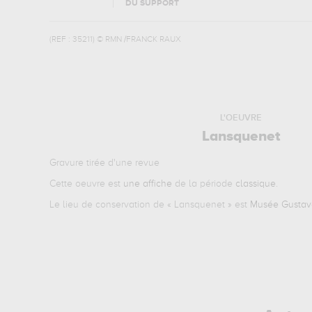
DU SUPPORT
(REF :
35211
)
© RMN /FRANCK RAUX
L'OEUVRE
Lansquenet
Gravure tirée d'une revue
Cette oeuvre est
une affiche
de la période
classique
.
Le lieu de conservation de «
Lansquenet
» est
Musée Gustave