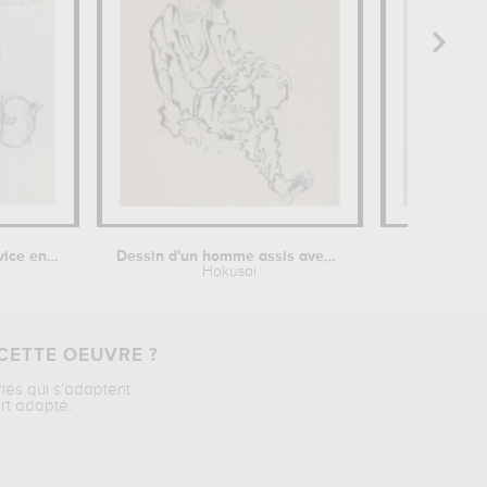
Modèle pour un service en faïence :...
Dessin d'un homme assis avec la jambe...
Aut
é
Hokusai
Féli
CETTE OEUVRE ?
riés qui s’adaptent
rt adapté.