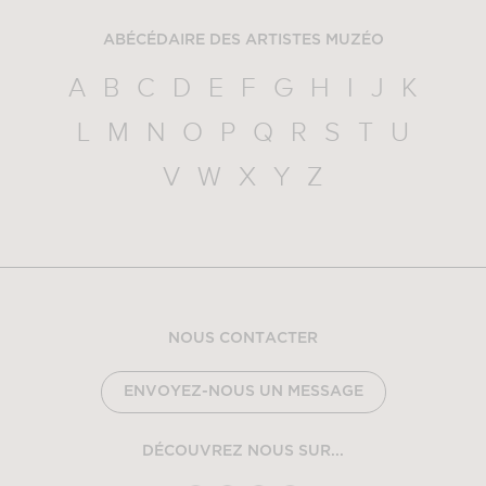
ABÉCÉDAIRE DES ARTISTES MUZÉO
A
B
C
D
E
F
G
H
I
J
K
L
M
N
O
P
Q
R
S
T
U
V
W
X
Y
Z
NOUS CONTACTER
ENVOYEZ-NOUS UN MESSAGE
DÉCOUVREZ NOUS SUR...