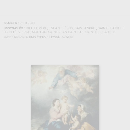
SUJETS :
RELIGION
,
,
,
,
MOTS-CLÉS :
DIEU LE PÈRE
ENFANT JÉSUS
SAINT-ESPRIT
SAINTE FAMILLE
,
,
,
,
TRINITÉ
VIERGE
MOUTON
SAINT JEAN-BAPTISTE
SAINTE ELISABETH
(REF :
64826
)
© RMN /HERVÉ LEWANDOWSKI