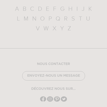
A
B
C
D
E
F
G
H
I
J
K
L
M
N
O
P
Q
R
S
T
U
V
W
X
Y
Z
NOUS CONTACTER
ENVOYEZ-NOUS UN MESSAGE
DÉCOUVREZ NOUS SUR...