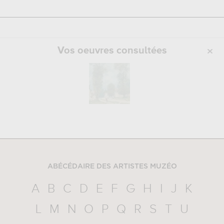
Vos oeuvres consultées
ABÉCÉDAIRE DES ARTISTES MUZÉO
A
B
C
D
E
F
G
H
I
J
K
L
M
N
O
P
Q
R
S
T
U