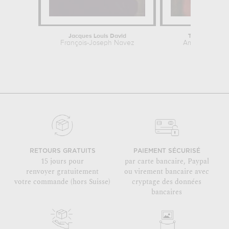
Jacques Louis David
Tête de jeune f
François-Joseph Navez
Amedeo Modig
RETOURS GRATUITS
PAIEMENT SÉCURISÉ
15 jours pour
par carte bancaire, Paypal
renvoyer gratuitement
ou virement bancaire avec
votre commande (hors Suisse)
cryptage des données
bancaires