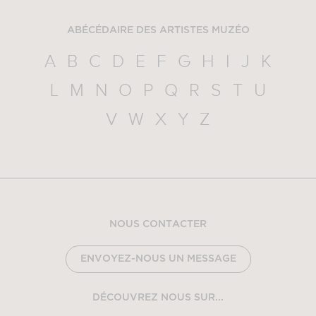
ABÉCÉDAIRE DES ARTISTES MUZÉO
A
B
C
D
E
F
G
H
I
J
K
L
M
N
O
P
Q
R
S
T
U
V
W
X
Y
Z
NOUS CONTACTER
ENVOYEZ-NOUS UN MESSAGE
DÉCOUVREZ NOUS SUR...