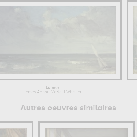
La mer
James Abbott McNeill Whistler
Autres oeuvres similaires