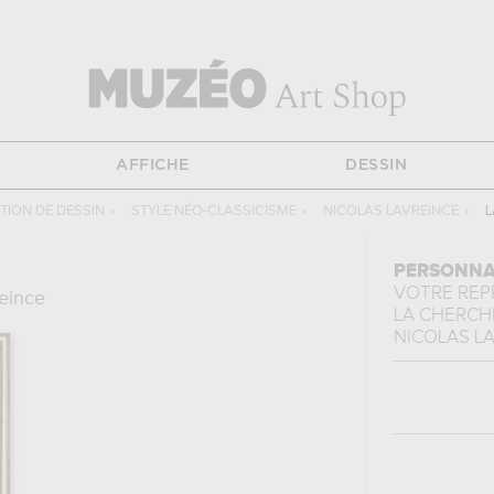
AFFICHE
DESSIN
ION DE DESSIN
›
STYLE NÉO-CLASSICISME
›
NICOLAS LAVREINCE
›
L
PERSONNA
VOTRE RE
eince
LA CHERCH
NICOLAS L