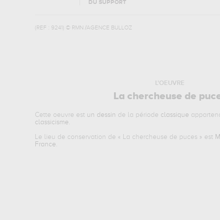
DU SUPPORT
(REF :
9241
)
© RMN /AGENCE BULLOZ
L'OEUVRE
La chercheuse de puc
Cette oeuvre est
un dessin
de la période
classique
appartena
classicisme
.
Le lieu de conservation de «
La chercheuse de puces
» est
M
France
.