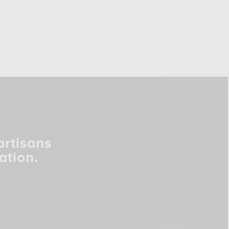
artisans
ation.