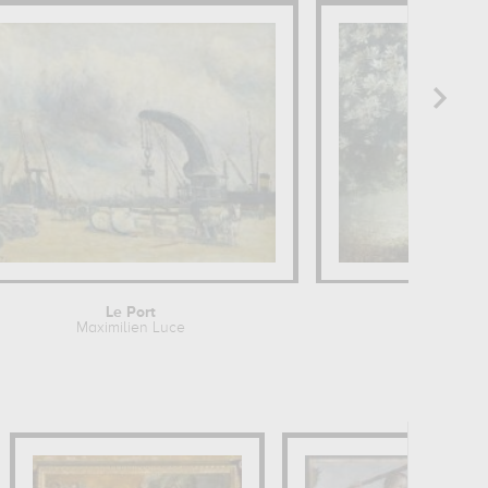
Le Port
Floral 
Maximilien Luce
Nel