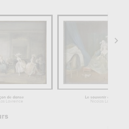
eçon de danse
Le souvenir de l'absent
las Lavreince
Nicolas Lavreince
urs