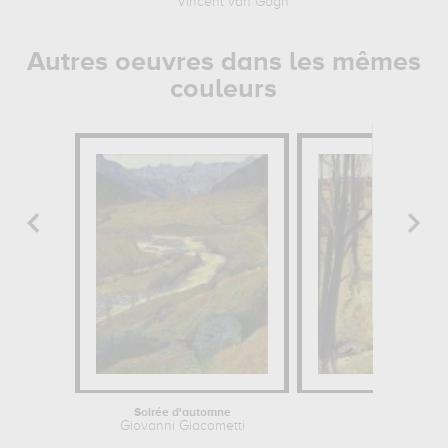
Vincent van Gogh
Autres oeuvres dans les mêmes
couleurs
Soirée d'automne
Meules de 
Giovanni Giacometti
George W