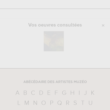
Vos oeuvres consultées
ABÉCÉDAIRE DES ARTISTES MUZÉO
A
B
C
D
E
F
G
H
I
J
K
L
M
N
O
P
Q
R
S
T
U