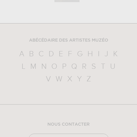
ABÉCÉDAIRE DES ARTISTES MUZÉO
A
B
C
D
E
F
G
H
I
J
K
L
M
N
O
P
Q
R
S
T
U
V
W
X
Y
Z
NOUS CONTACTER