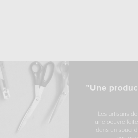
"Une produc
Les artisans de
une oeuvre faite
dans un souci d'