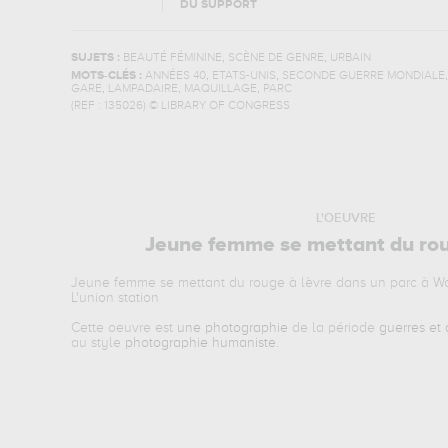
DU SUPPORT
,
,
SUJETS :
BEAUTÉ FÉMININE
SCÈNE DE GENRE
URBAIN
,
,
MOTS-CLÉS :
ANNÉES 40
ETATS-UNIS
SECONDE GUERRE MONDIALE
,
,
,
GARE
LAMPADAIRE
MAQUILLAGE
PARC
(REF :
135026
)
© LIBRARY OF CONGRESS
L'OEUVRE
Jeune femme se mettant du rou
Jeune femme se mettant du rouge à lèvre dans un parc à W
L'union station
Cette oeuvre est
une photographie
de la période
guerres et
au style
photographie humaniste
.