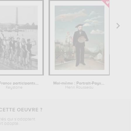
Miss France participants at concorde...
Moi-même : Portrait-Paysage
Keystone
Henri Rousseau
CETTE OEUVRE ?
riés qui s’adaptent
rt adapté.