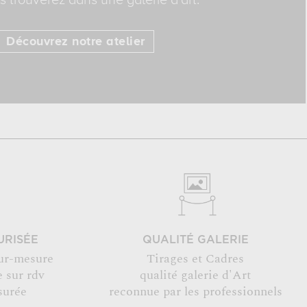
 trouverez dans une galerie d'art.
Découvrez notre atelier
URISÉE
QUALITÉ GALERIE
ur-mesure
Tirages et Cadres
 sur rdv
qualité galerie d'Art
surée
reconnue par les professionnels