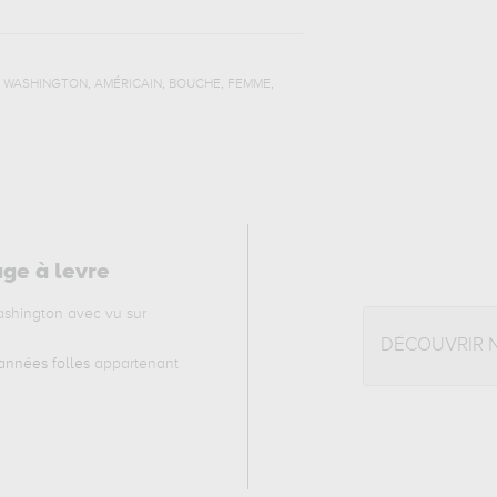
,
,
,
,
,
WASHINGTON
AMÉRICAIN
BOUCHE
FEMME
ge à levre
ashington avec vu sur
DÉCOUVRIR 
 années folles
appartenant