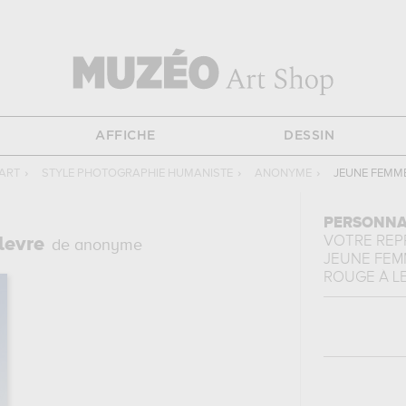
AFFICHE
DESSIN
ART
›
STYLE PHOTOGRAPHIE HUMANISTE
›
ANONYME
›
JEUNE FEMME
PERSONNA
VOTRE RE
levre
de anonyme
JEUNE FEM
ROUGE À LE