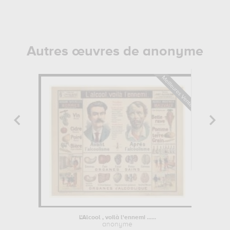
Autres œuvres de anonyme
L'Alcool , voilà l'ennemi ......
Portrai
anonyme