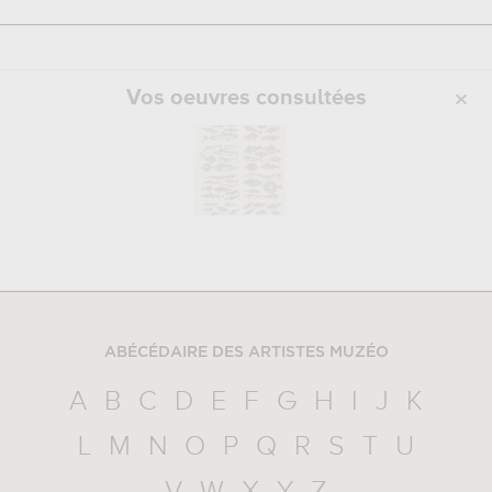
Vos oeuvres consultées
ABÉCÉDAIRE DES ARTISTES MUZÉO
A
B
C
D
E
F
G
H
I
J
K
L
M
N
O
P
Q
R
S
T
U