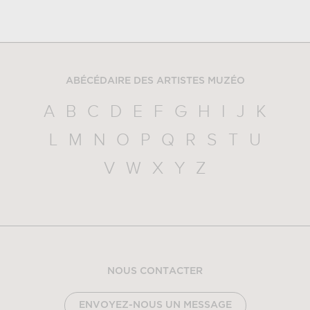
ABÉCÉDAIRE DES ARTISTES MUZÉO
A
B
C
D
E
F
G
H
I
J
K
L
M
N
O
P
Q
R
S
T
U
V
W
X
Y
Z
NOUS CONTACTER
ENVOYEZ-NOUS UN MESSAGE