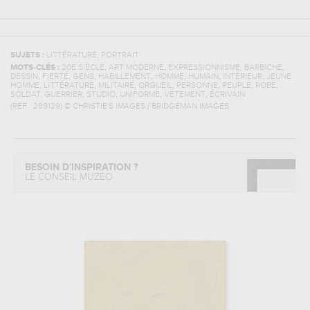
,
SUJETS :
LITTÉRATURE
PORTRAIT
,
,
,
,
MOTS-CLÉS :
20E SIÈCLE
ART MODERNE
EXPRESSIONNISME
BARBICHE
,
,
,
,
,
,
,
DESSIN
FIERTÉ
GENS
HABILLEMENT
HOMME
HUMAIN
INTÉRIEUR
JEUNE
,
,
,
,
,
,
,
HOMME
LITTÉRATURE
MILITAIRE
ORGUEIL
PERSONNE
PEUPLE
ROBE
,
,
,
,
SOLDAT, GUERRIER
STUDIO
UNIFORME
VÊTEMENT
ÉCRIVAIN
(REF :
289129
)
© CHRISTIE'S IMAGES / BRIDGEMAN IMAGES
BESOIN D'INSPIRATION ?
LE CONSEIL MUZÉO