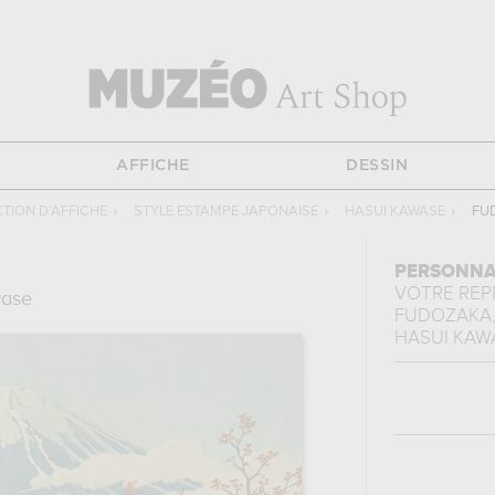
AFFICHE
DESSIN
TION D'AFFICHE
›
STYLE ESTAMPE JAPONAISE
›
HASUI KAWASE
›
FU
PERSONNA
VOTRE RE
wase
FUDOZAKA,
HASUI KAW