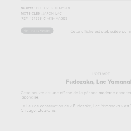
SUJETS :
CULTURES DU MONDE
,
MOTS-CLÉS :
JAPON
LAC
(REF :
137839
)
© AKG-IMAGES
Cette affiche est plébiscitée par n
L'OEUVRE
Fudozaka, Lac Yamana
Cette oeuvre est
une affiche
de la période
moderne
apparte
japonaise
.
Le lieu de conservation de «
Fudozaka, Lac Yamanaka
» est
Chicago, Etats-Unis
.