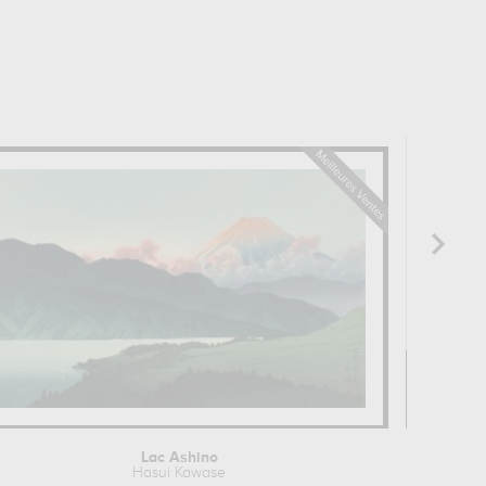
Lac Ashino
Hasui Kawase
Has