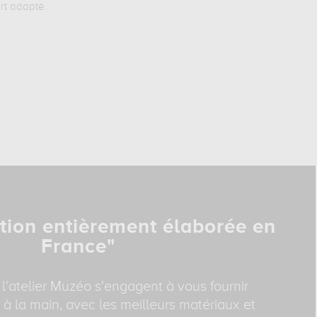
rt adapté.
tion entièrement élaborée en
France"
 l'atelier Muzéo s'engagent à vous fournir
 à la main, avec les meilleurs matériaux et