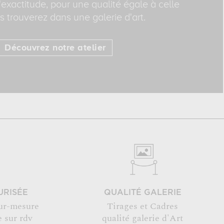
exactitude, pour une qualité égale à celle
 trouverez dans une galerie d'art.
Découvrez notre atelier
URISÉE
QUALITÉ GALERIE
ur-mesure
Tirages et Cadres
 sur rdv
qualité galerie d'Art