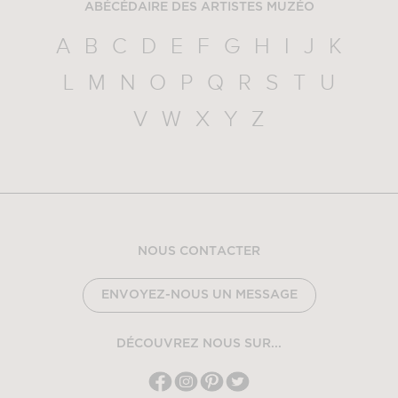
ABÉCÉDAIRE DES ARTISTES MUZÉO
A
B
C
D
E
F
G
H
I
J
K
L
M
N
O
P
Q
R
S
T
U
V
W
X
Y
Z
NOUS CONTACTER
ENVOYEZ-NOUS UN MESSAGE
DÉCOUVREZ NOUS SUR...