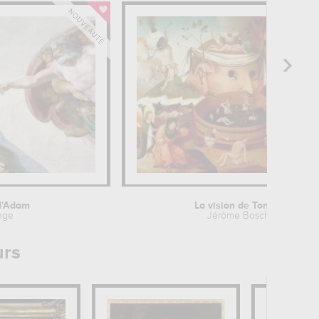
 d'Adam
La vision de Tondal
nge
Jérôme Bosch
urs