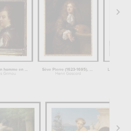
Portrait d'un homme en cuirasse
Sève Pierre (1623-1695), peintre
is Grimou
Henri Gascard
Philippe 