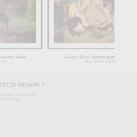
assant l'ours
Jeunes Grecs faisant battre des coqs.
nner
Jean-Léon Gérôme
CETTE OEUVRE ?
riés qui s’adaptent
rt adapté.