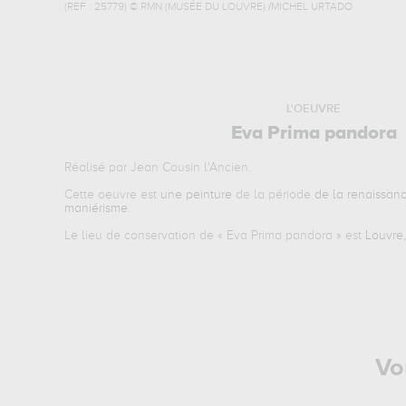
(REF :
25779
)
© RMN (MUSÉE DU LOUVRE) /MICHEL URTADO
L'OEUVRE
Eva Prima pandora
Réalisé par Jean Cousin l'Ancien.
Cette oeuvre est
une peinture
de la période
de la renaissan
maniérisme
.
Le lieu de conservation de «
Eva Prima pandora
» est
Louvre,
Vo