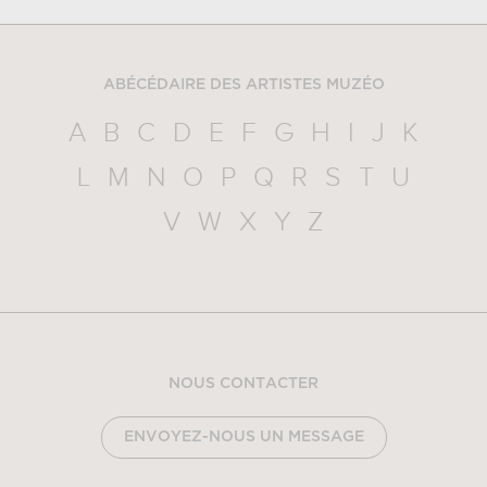
ABÉCÉDAIRE DES ARTISTES MUZÉO
A
B
C
D
E
F
G
H
I
J
K
L
M
N
O
P
Q
R
S
T
U
V
W
X
Y
Z
NOUS CONTACTER
ENVOYEZ-NOUS UN MESSAGE