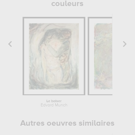
couleurs
Le baiser
Chemin o
Edvard Munch
Claude 
Autres oeuvres similaires