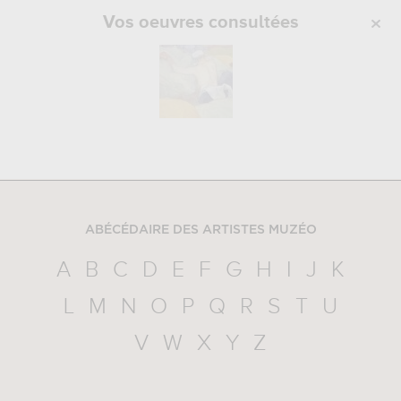
Vos oeuvres consultées
ABÉCÉDAIRE DES ARTISTES MUZÉO
A
B
C
D
E
F
G
H
I
J
K
L
M
N
O
P
Q
R
S
T
U
V
W
X
Y
Z