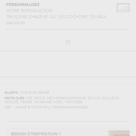
PERSONNALISEZ
VOTRE REPRODUCTION
"EN PLEINE CHALEUR" OU "LES COCHONS".
DE
PAUL
GAUGUIN
SUJETS :
SCÈNE DE GENRE
,
,
,
,
MOTS-CLÉS :
19E SIÈCLE
NÉO-IMPRESSIONNISME
DE DOS
DOULEUR
,
,
,
,
DÉNUDÉ
FEMME
PAYSANNE
PORC
TRISTESSE
(REF :
126449
)
© PETER WILLI / BRIDGEMAN IMAGES
BESOIN D'INSPIRATION ?