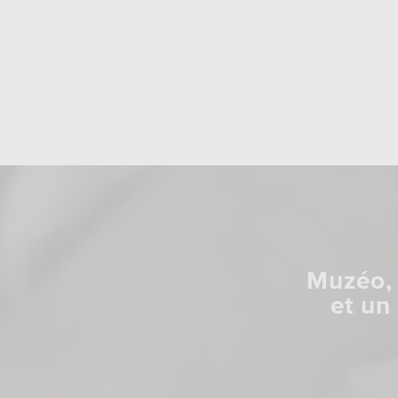
Muzéo, 
et un