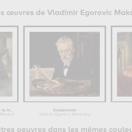
es œuvres de Vladimir Egorovic Mak
A la recherche de la médecine
Autoportrait
c Makovsky
Vladimir Egorovic Makovsky
tres oeuvres dans les mêmes coule