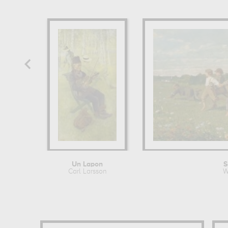
Un Lapon
S
Carl Larsson
W