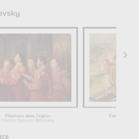
ovsky
Choristes dans l'église
Cortège de mar
Vladimir Egorovic Makovsky
Vladimir 
urs