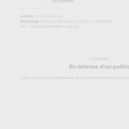
DU SUPPORT
SUJETS :
SCÈNE DE GENRE
,
,
,
MOTS-CLÉS :
RUSSIE
ARISTOCRATE
SOCIÉTÉ
UNIFORME
(REF :
310885
)
© BRIDGEMAN IMAGES
L'OEUVRE
En attente d'un publi
Cette oeuvre est
une peinture
de la période
moderne
appart