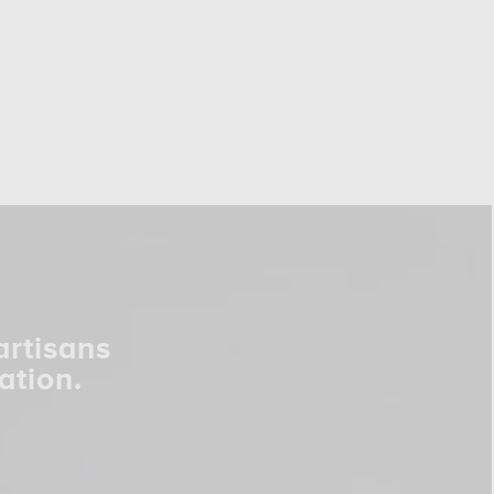
artisans
ation.