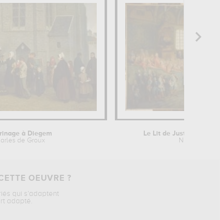
rinage à Diegem
Le Lit de Justice tenu a
arles de Groux
Nicolas Lancr
CETTE OEUVRE ?
riés qui s’adaptent
rt adapté.