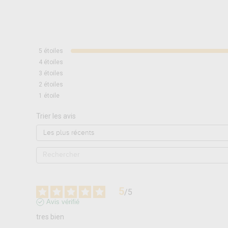
5
étoiles
4
étoiles
3
étoiles
2
étoiles
1
étoile
Trier les avis
5
/
5
Avis vérifié
tres bien