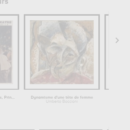
urs
How London lives, Princess's Theatre
Dynamisme d'une tête de femme
e
Umberto Boccioni