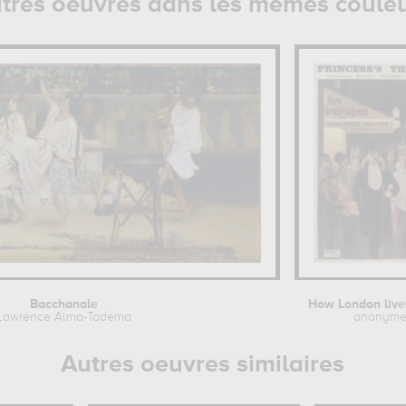
tres oeuvres dans les mêmes coule
Bacchanale
Lawrence Alma-Tadema
anonym
Autres oeuvres similaires