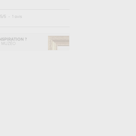
5
/
5
-
1
avis
NSPIRATION ?
L MUZÉO