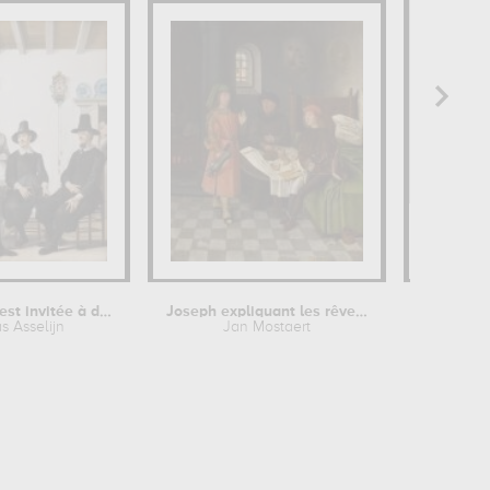
Saartje Jans est invitée à donner...
Joseph expliquant les rêves du...
Por
 Asselijn
Jan Mostaert