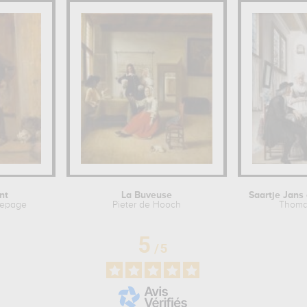
nt
La Buveuse
Lepage
Pieter de Hooch
Thomas
5
/
5