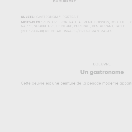
DU SUPPORT
,
SUJETS :
GASTRONOMIE
PORTRAIT
,
,
,
,
,
MOTS-CLÉS :
PEINTURE
PORTRAIT
ALIMENT
BOISSON
BOUTEILLE
,
,
,
,
,
NAPPE
NOURRITURE
PEINTURE
PORTRAIT
RESTAURANT
TABLE
(REF :
203638
)
© FINE ART IMAGES / BRIDGEMAN IMAGES
L'OEUVRE
Un gastronome
Cette oeuvre est
une peinture
de la période
moderne
appart