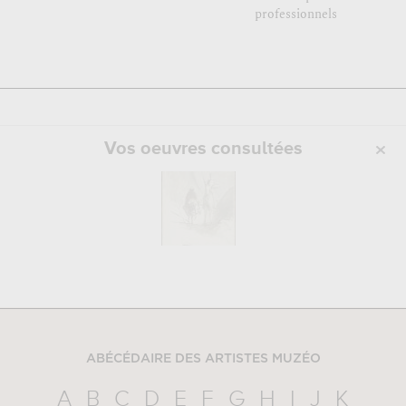
professionnels
Vos oeuvres consultées
ABÉCÉDAIRE DES ARTISTES MUZÉO
A
B
C
D
E
F
G
H
I
J
K