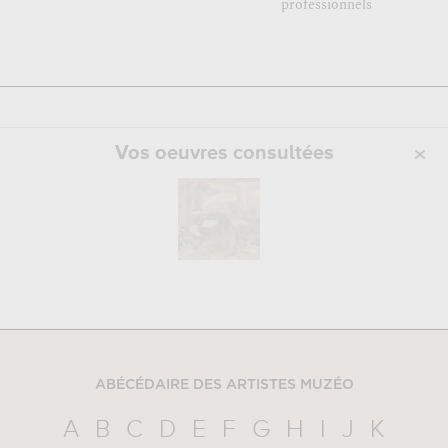
professionnels
Vos oeuvres consultées
ABÉCÉDAIRE DES ARTISTES MUZÉO
A
B
C
D
E
F
G
H
I
J
K