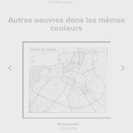
Piet Mondrian
Pi
Autres oeuvres dans les mêmes
couleurs
Métropolitain
Régime
anonyme