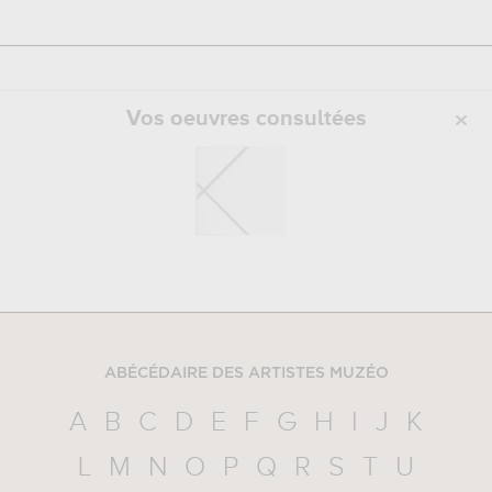
Vos oeuvres consultées
ABÉCÉDAIRE DES ARTISTES MUZÉO
A
B
C
D
E
F
G
H
I
J
K
L
M
N
O
P
Q
R
S
T
U