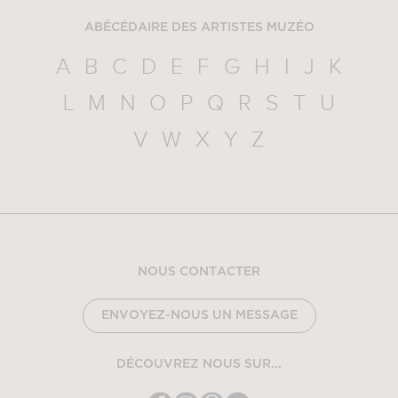
ABÉCÉDAIRE DES ARTISTES MUZÉO
A
B
C
D
E
F
G
H
I
J
K
L
M
N
O
P
Q
R
S
T
U
V
W
X
Y
Z
NOUS CONTACTER
ENVOYEZ-NOUS UN MESSAGE
DÉCOUVREZ NOUS SUR...