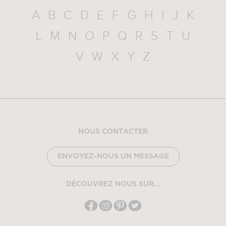
A
B
C
D
E
F
G
H
I
J
K
L
M
N
O
P
Q
R
S
T
U
V
W
X
Y
Z
NOUS CONTACTER
ENVOYEZ-NOUS UN MESSAGE
DÉCOUVREZ NOUS SUR...