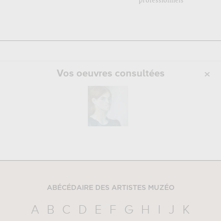
professionnels
Vos oeuvres consultées
ABÉCÉDAIRE DES ARTISTES MUZÉO
A
B
C
D
E
F
G
H
I
J
K