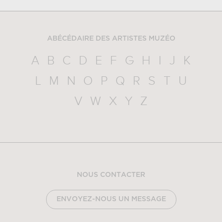
ABÉCÉDAIRE DES ARTISTES MUZÉO
A
B
C
D
E
F
G
H
I
J
K
L
M
N
O
P
Q
R
S
T
U
V
W
X
Y
Z
NOUS CONTACTER
ENVOYEZ-NOUS UN MESSAGE