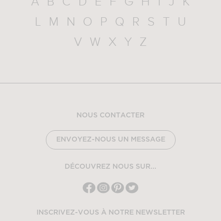
A
B
C
D
E
F
G
H
I
J
K
L
M
N
O
P
Q
R
S
T
U
V
W
X
Y
Z
NOUS CONTACTER
ENVOYEZ-NOUS UN MESSAGE
DÉCOUVREZ NOUS SUR...
INSCRIVEZ-VOUS À NOTRE NEWSLETTER