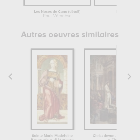
Les Noces de Cana (détail)
Paysage d’hiv
Paul Véronèse
Sébast
Autres oeuvres similaires
Sainte Marie Madeleine
Christ devant Ponce Pilate